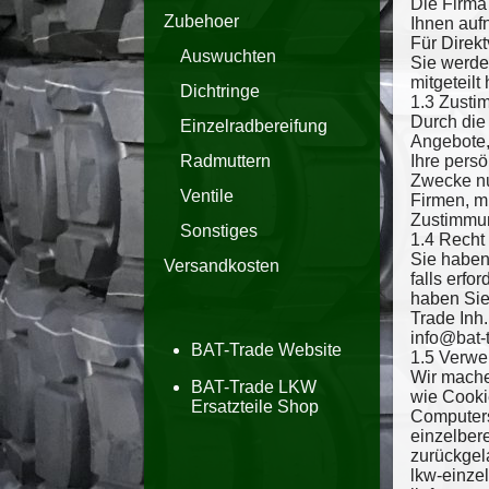
Die Firma
Zubehoer
Ihnen auf
Für Direk
Auswuchten
Sie werde
mitgeteil
Dichtringe
1.3 Zusti
Durch die 
Einzelradbereifung
Angebote,
Ihre persö
Radmuttern
Zwecke nu
Ventile
Firmen, m
Zustimmun
Sonstiges
1.4 Recht
Sie haben
Versandkosten
falls erf
haben Sie
Trade Inh.
info@bat-
BAT-Trade Website
1.5 Verw
Wir mache
BAT-Trade LKW
wie Cookie
Ersatzteile Shop
Computers
einzelber
zurückgel
lkw-einze