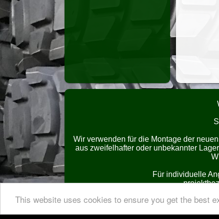
S
Wir verwenden für die Montage der neuen
aus zweifelhafter oder unbekannter Lag
Wi
Für individuelle A
projektbez
This website uses cookies to ensure you get the best e
TÜV Abnahme
N