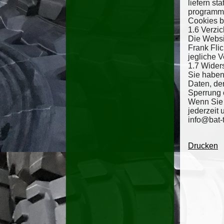
liefern st
programmi
Cookies bl
1.6 Verzic
Die Websi
Frank Flic
jegliche 
1.7 Wider
Sie haben
Daten, de
Sperrung 
Wenn Sie 
jederzeit
info@bat-
Drucken