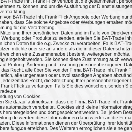
 BAT-Trade Inh. Frank Flick verarbeitet die gesammelten, per
nehmen zu können und um die Ausführung der Dienstleistungen 
tvermarktung:
n von BAT-Trade Inh. Frank Flick Angebote oder Werbung nur d
t haben, dass Sie solche Angebote oder Werbungen erhalten mö
mmung für die Verarbeitung.
Mitteilung Ihrer persönlichen Daten und im Falle von Direktverm
 Werbung oder Produkte zu senden, erteilen Sie BAT-Trade Inh. 
nlichen Daten für die o.g. Zwecke zu verarbeiten. Falls BAT-Tra
tzen möchte oder sie an andere als die in dieser Datenschutzri
it welchen eine Zusammenarbeit besteht, weitergeben möchte, 
g eingeholt werden. Sie können diese Zustimmung auch verwe
 auf Prüfung, Änderung und Löschung personenbezogenen Dat
 das Recht, alle über Sie von der Firma BAT-Trade Inh. Frank 
orderlich, alle ungenauen oder unvollständigen Angaben abzuän
 jederzeit das Recht, die Streichung Ihrer personenbezogener 
 Frank Flick zu verlangen. Falls Sie dies wünschen, senden Sie
trade.de
endung von Cookies
n Sie darauf aufmerksam, dass die Firma BAT-Trade Inh. Frank
s automatisch verarbeitet. Cookies sind kleine Informationsfrag
 heruntergeladen und dort gespeichert werden. Bei jedem Be
eifung.de werden diese Informationen dann wieder an die Firma
aden. Diese Informationen dienen der Überprüfung Ihrer Identi
lbereifung.de erreichen. Des Weiteren ermöglichen sie eine g