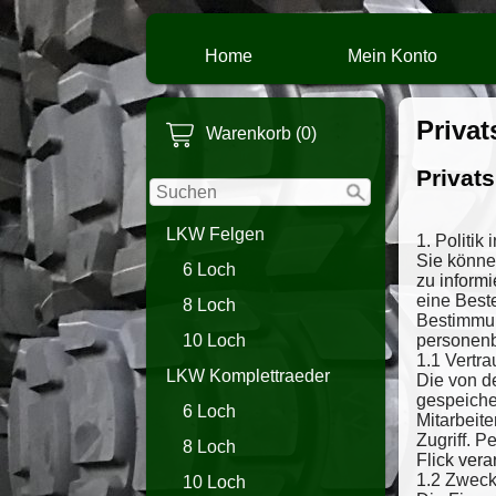
Home
Mein Konto
Priva
Warenkorb (0)
Privat
LKW Felgen
1. Politik
Sie könne
6 Loch
zu inform
eine Best
8 Loch
Bestimmun
personen
10 Loch
1.1 Vertr
LKW Komplettraeder
Die von d
gespeicher
6 Loch
Mitarbeite
Zugriff. 
8 Loch
Flick verar
1.2 Zweck
10 Loch