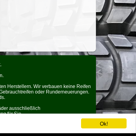
.
n.
n Herstellern. Wir verbauen keine Reifen
 Gebrauchtreifen oder Runderneuerungen.
ds.
äder ausschließlich
ng für Sie.
Ok!
uns möglich.
T
!