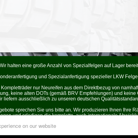
Wir halten eine große Anzahl von Spezialfelgen auf Lager bereit
onderanfertigung und Spezialanfertigung spezieller LKW Felge
 Kompletträder nur Neureifen aus dem Direktbezug von namhafte
erung, keine alten DOTs (gemäß BRV Empfehlungen) und keine
r liefern ausschließlich zu unseren deutschen Qualitätsstandar
ngebote sprechen Sie uns bitte an. Wir produzieren Ihnen Ihre R
ogen und erledigen die komplette, auch internationale Abwicklu
xperience on our website
n und Eintragungen in Einzelabnahme nach §19.2 sind durch 
utzen Sie unsere Erfahrungen und unser know how, das
PASS