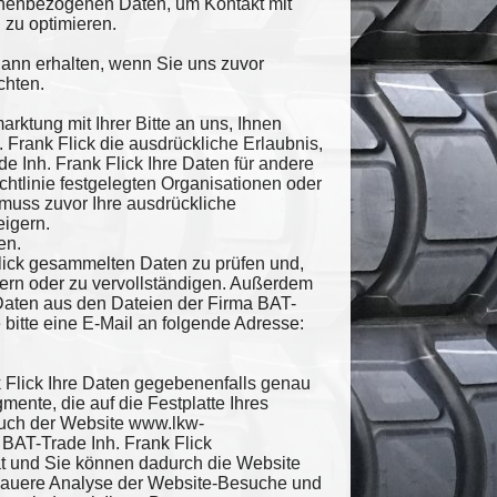
sonenbezogenen Daten, um Kontakt mit
zu optimieren.
ann erhalten, wenn Sie uns zuvor
chten.
arktung mit Ihrer Bitte an uns, Ihnen
Frank Flick die ausdrückliche Erlaubnis,
de Inh. Frank Flick Ihre Daten für andere
chtlinie festgelegten Organisationen oder
muss zuvor Ihre ausdrückliche
igern.
en.
Flick gesammelten Daten zu prüfen und,
dern oder zu vervollständigen. Außerdem
Daten aus den Dateien der Firma BAT-
 bitte eine E-Mail an folgende Adresse:
 Flick Ihre Daten gegebenenfalls genau
mente, die auf die Festplatte Ihres
such der Website www.lkw-
 BAT-Trade Inh. Frank Flick
tät und Sie können dadurch die Website
enauere Analyse der Website-Besuche und