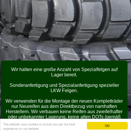
Wir halten eine große Anzahl von Spezialfelgen auf
Lager bereit.
Sonderanfertigung und Spezialanfertigung spezieller
LKW Felgen.
Wir verwenden für die Montage der neuen Kompletträder
nur Neureifen aus dem Direktbezug von namhaften
Herstellern. Wir verbauen keine Reifen aus zweifelhafter
oder unbekannter Lagerung, keine alten DOTs (gemäß
BRV Empfehlungen) und keine Gebrauchtreifen oder
This website uses cookies to ensure you get the best
Ok!
Runderneuerungen. Wir liefern ausschließlich zu
experience on our website