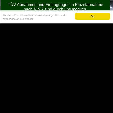
TÜV Abnahmen und Eintragungen in Einzelabnahme
nach §19.2 sind durch uns möglich.
This website uses cookies to ensure you get the best
Ok!
Nutzen Sie unsere Erfahrungen und unser know how,
experience on our website
das
PASST
!
Seit nunmehr 1994
LKW Einzelbereifung - Wir machen das für Sie.
Mein Konto
Versandkosten
Über uns
Datenschutz
Impressum
Widerruf
Alle Preise verstehen sich Exklusive MwSt. -
AGBs
-
Privatsphäreschutz
Webshop-Software
Easy
Webshop