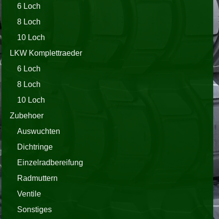
6 Loch
8 Loch
10 Loch
LKW Komplettraeder
6 Loch
8 Loch
10 Loch
Zubehoer
Auswuchten
Dichtringe
Einzelradbereifung
Radmuttern
Ventile
Sonstiges