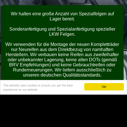
Wir halten eine große Anzahl von Spezialfelgen auf
Lager bereit.
Sonderanfertigung und Spezialanfertigung spezieller
LKW Felgen.
Wir verwenden für die Montage der neuen Kompletträder
nur Neureifen aus dem Direktbezug von namhaften
Herstellern. Wir verbauen keine Reifen aus zweifelhafter
oder unbekannter Lagerung, keine alten DOTs (gemäß
BRV Empfehlungen) und keine Gebrauchtreifen oder
Runderneuerungen. Wir liefern ausschließlich zu
unseren deutschen Qualitätsstandards.
Für individuelle Angebote sprechen Sie uns bitte an. Wir
This website uses cookies to ensure you get the best
Ok!
experience on our website
produzieren Ihnen Ihre Räder ausschließlich
projektbezogen und erledigen die komplette, auch
internationale Abwicklung für Sie.
TÜV Abnahmen und Eintragungen in Einzelabnahme
nach §19.2 sind durch uns möglich.
Nutzen Sie unsere Erfahrungen und unser know how,